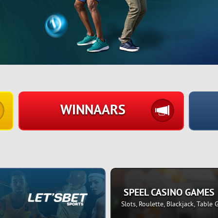
WINNAARS
SPEEL CASINO GAMES
Slots, Roulette, Blackjack, Tabl