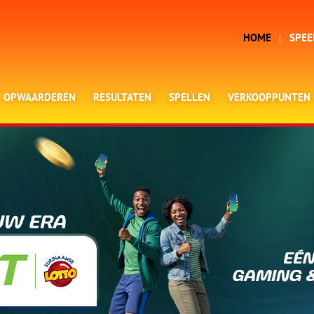
HOME
SPEE
OPWAARDEREN
RESULTATEN
SPELLEN
VERKOOPPUNTEN