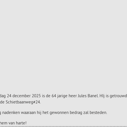
g 24 december 2025 is de 64 jarige heer Jules Banel. HIj is getrouwd
n de Schietbaanweg#24.
tig nadenken waaraan hij het gewonnen bedrag zal besteden.
 hem van harte!