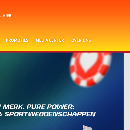
L HIER
PROMOTIES
MEDIA CENTER
OVER ONS