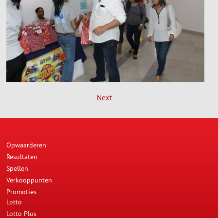
Next
Opwaarderen
Resultaten
Spellen
Verkooppunten
Promoties
Lotto
Lotto Plus