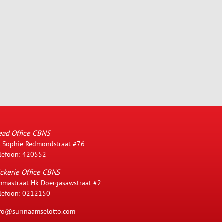
ead Office CBNS
. Sophie Redmondstraat #76
lefoon: 420552
ckerie Office CBNS
mastraat Hk Doergasawstraat #2
lefoon: 0212150
fo@surinaamselotto.com