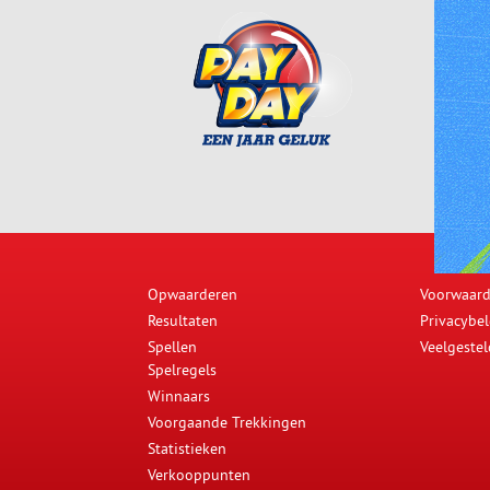
Opwaarderen
Voorwaar
Resultaten
Privacybel
Spellen
Veelgeste
Spelregels
Winnaars
Voorgaande Trekkingen
Statistieken
Verkooppunten