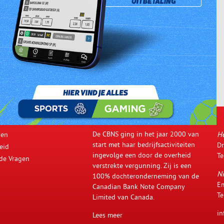
De CBNS ging in het jaar 2000 van
H
den
start met haar bedrijfsactiviteiten
Dr
eid
ingevolge een door de overheid
Te
lde Vragen
verstrekte vergunning. Zij is een
Ni
100% dochteronderneming van de
Em
Canadian Bank Note Company
Te
Limited van Canada.
in
Lees meer