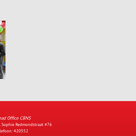
ead Office CBNS
. Sophie Redmondstraat #76
lefoon: 420552