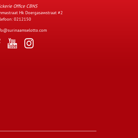
ckerie Office CBNS
mastraat Hk Doergasawstraat #2
lefoon: 0212150
fo@surinaamselotto.com