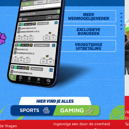
Prev
Next
De CBNS ging in het jaar 2000 van
H
den
start met haar bedrijfsactiviteiten
Dr
eid
ingevolge een door de overheid
Te
lde Vragen