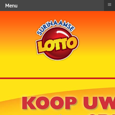
≡
Menu