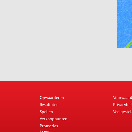
Opwaarderen
Voorwaar
Resultaten
Privacybel
Spellen
Veelgeste
Verkooppunten
Promoties