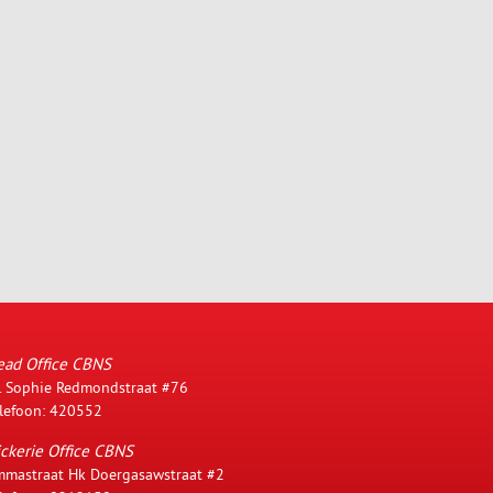
ead Office CBNS
. Sophie Redmondstraat #76
lefoon: 420552
ckerie Office CBNS
mastraat Hk Doergasawstraat #2