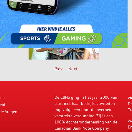
Prev
Next
De CBNS ging in het jaar 2000 van
H
den
start met haar bedrijfsactiviteiten
Dr
eid
ingevolge een door de overheid
Te
lde Vragen
verstrekte vergunning. Zij is een
Ni
100% dochteronderneming van de
Em
Canadian Bank Note Company